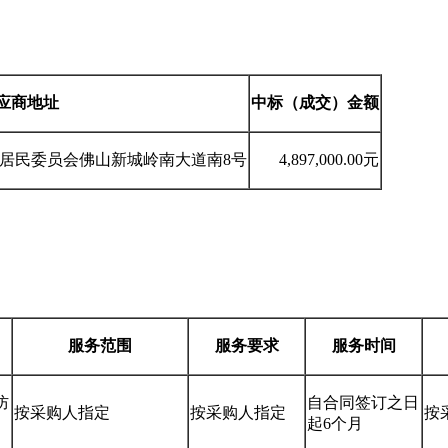
应商地址
中标（成交）金额
居民委员会佛山新城岭南大道南
8
号
4,897,000.00
元
服务范围
服务要求
服务时间
防
自合同签订之日
按采购人指定
按采购人指定
按
起
6
个月