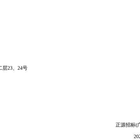
二层
23
、
24
号
正源招标
(
20