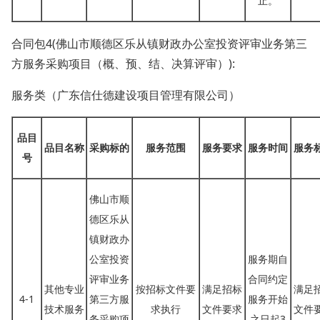
止。
合同包
4(佛山市顺德区乐从镇财政办公室投资评审业务第三
方服务采购项目（概、预、结、决算评审）):
服务类（广东信仕德建设项目管理有限公司）
品目
品目名称
采购标的
服务范围
服务要求
服务时间
服务
号
佛山市顺
德区乐从
镇财政办
公室投资
服务期自
评审业务
合同约定
其他专业
按招标文件要
满足招标
满足
4-1
第三方服
服务开始
技术服务
求执行
文件要求
文件
务采购项
之日起
3