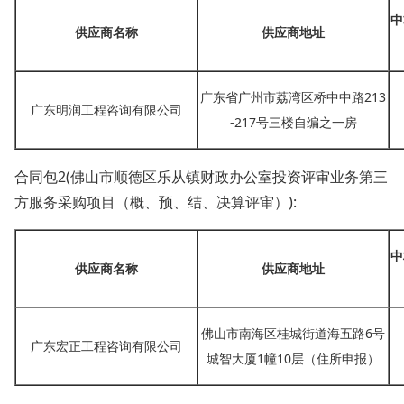
中
供应商名称
供应商地址
广东省广州市荔湾区桥中中路
213
广东明润工程咨询有限公司
-217号三楼自编之一房
合同包
2(佛山市顺德区乐从镇财政办公室投资评审业务第三
方服务采购项目（概、预、结、决算评审）):
中
供应商名称
供应商地址
佛山市南海区桂城街道海五路
6号
广东宏正工程咨询有限公司
城智大厦1幢10层（住所申报）