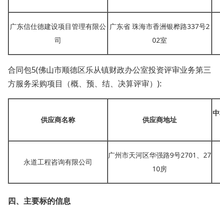
广东信仕德建设项目管理有限公
广东省 珠海市香洲银桦路
337号2
司
02室
合同包
5(佛山市顺德区乐从镇财政办公室投资评审业务第三
方服务采购项目（概、预、结、决算评审）):
中
供应商名称
供应商地址
广州市天河区华强路
9号2701、27
永道工程咨询有限公司
10房
四、主要标的信息