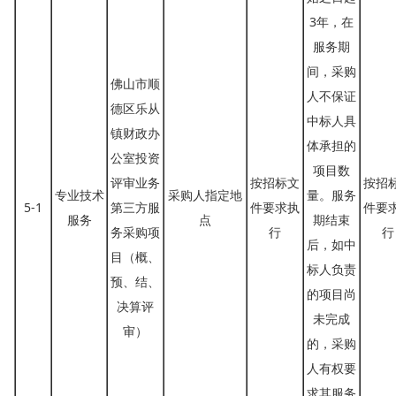
3年，在
服务期
间，采购
佛山市顺
人不保证
德区乐从
中标人具
镇财政办
体承担的
公室投资
项目数
评审业务
按招标文
按招
专业技术
采购人指定地
量。服务
5-1
第三方服
件要求执
件要
服务
点
期结束
务采购项
行
行
后，如中
目（概、
标人负责
预、结、
的项目尚
决算评
未完成
审）
的，采购
人有权要
求其服务