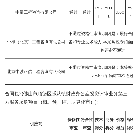
15.7
50.0
75.
中量工程咨询有限公司
通过
通过
9.60
1
0
1
不通过资格性审查
,原因是：履行
中禄（北京）工程咨询有限公司
备和专业技术能力,本采购包专门面
购评审不通过
不通过资格性审查
,原因是：本采
北京中诚正信工程咨询有限公司
小企业采购评审不通
合同包
2(佛山市顺德区乐从镇财政办公室投资评审业务第三
方服务采购项目（概、预、结、决算评审）):
资格性
符合性
技术
商务
价格
综
供应商
审查
审查
得分
得分
得分
得