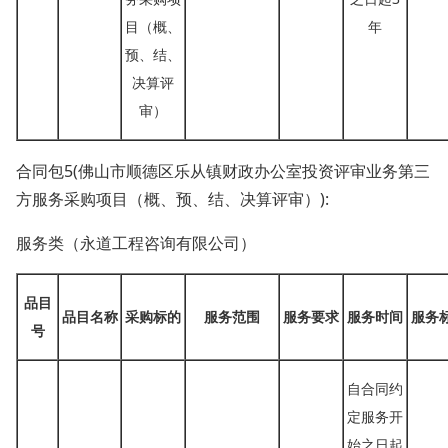
目（概、
年
预、结、
决算评
审）
合同包
5(佛山市顺德区乐从镇财政办公室投资评审业务第三
方服务采购项目（概、预、结、决算评审）):
服务类（永道工程咨询有限公司）
品目
品目名称
采购标的
服务范围
服务要求
服务时间
服务
号
自合同约
定服务开
始之日起