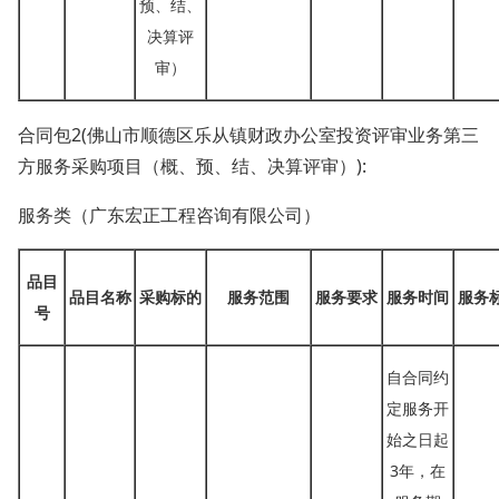
预、结、
决算评
审）
合同包
2(佛山市顺德区乐从镇财政办公室投资评审业务第三
方服务采购项目（概、预、结、决算评审）):
服务类（广东宏正工程咨询有限公司）
品目
品目名称
采购标的
服务范围
服务要求
服务时间
服务
号
自合同约
定服务开
始之日起
3年，在