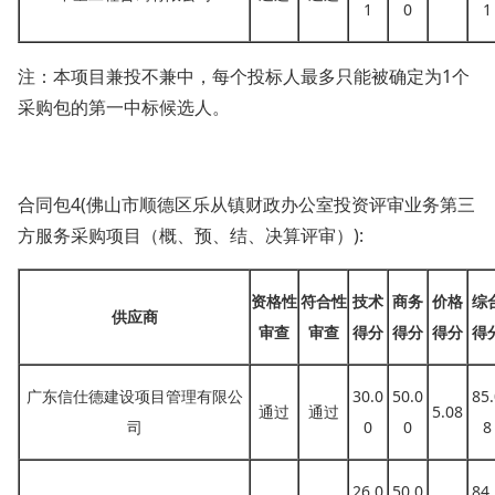
1
0
1
注：本项目兼投不兼中，每个投标人最多只能被确定为
1个
采购包的第一中标候选人。
合同包
4(佛山市顺德区乐从镇财政办公室投资评审业务第三
方服务采购项目（概、预、结、决算评审）):
资格性
符合性
技术
商务
价格
综
供应商
审查
审查
得分
得分
得分
得
广东信仕德建设项目管理有限公
30.0
50.0
85.
通过
通过
5.08
司
0
0
8
26.0
50.0
84.