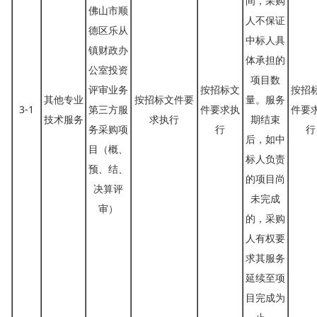
间，采购
佛山市顺
人不保证
德区乐从
中标人具
镇财政办
体承担的
公室投资
项目数
评审业务
按招标文
按招
其他专业
按招标文件要
量。服务
3-1
第三方服
件要求执
件要
技术服务
求执行
期结束
务采购项
行
行
后，如中
目（概、
标人负责
预、结、
的项目尚
决算评
未完成
审）
的，采购
人有权要
求其服务
延续至项
目完成为