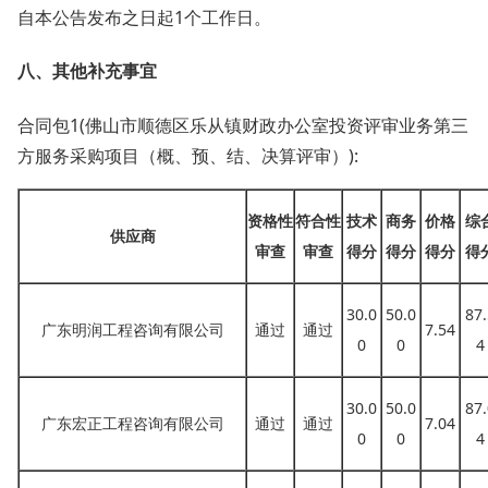
自本公告发布之日起
1个工作日。
八、其他补充事宜
合同包
1(佛山市顺德区乐从镇财政办公室投资评审业务第三
方服务采购项目（概、预、结、决算评审）):
资格性
符合性
技术
商务
价格
综
供应商
审查
审查
得分
得分
得分
得
30.0
50.0
87.
广东明润工程咨询有限公司
通过
通过
7.54
0
0
4
30.0
50.0
87.
广东宏正工程咨询有限公司
通过
通过
7.04
0
0
4